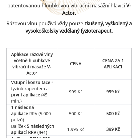
patentovanou hloubkovou vibrační masážní hlavicí
V-
Actor
.
Rázovou vlnu používá vždy pouze
zkušený, vyškolený a
vysokoškolsky vzdělaný fyzioterapeut.
Aplikace rázové vlny
včetně hloubkové
CENA ZA 1
CENA
vibrační masáže V-
APLIKACI
Actor
Vstupní konzultace
s
fyzioterapeutem a
999 Kč
999 Kč
první aplikace
(45
min.)
1 následná
aplikace
RRV (5.000
500 Kč
500 Kč
pulzů)
Balíček
5 následných
1.995 Kč
399 Kč
aplikací RRV (4+1)