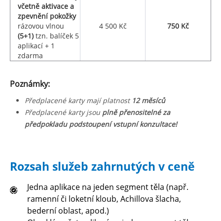
včetně aktivace a
zpevnění pokožky
rázovou vlnou
4 500 Kč
750 Kč
(5+1)
tzn. balíček 5
aplikací + 1
zdarma
Poznámky:
Předplacené karty mají platnost
12 měsíců
Předplacené karty jsou
plně přenositelné za
předpokladu podstoupení vstupní konzultace!
Rozsah služeb zahrnutých v ceně
Jedna aplikace na jeden segment těla (např.
ramenní či loketní kloub, Achillova šlacha,
bederní oblast, apod.)