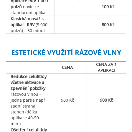
Aplikace RRV 1.000
pulzů
navíc ke
-
100 Kč
standardní aplikaci
Klasická masáž s
aplikací RRV
(5.000
-
800 Kč
pulzů) – 60 minut
ESTETICKÉ VYUŽITÍ RÁZOVÉ VLNY
CENA ZA 1
CENA
APLIKACI
Redukce celulitidy
včetně aktivace a
zpevnění pokožky
rázovou vlnou –
jedna partie např.
900 Kč
900 Kč
zadní strana
stehen (délka
aplikace 40-50
min.)
Ošetření celulitidy