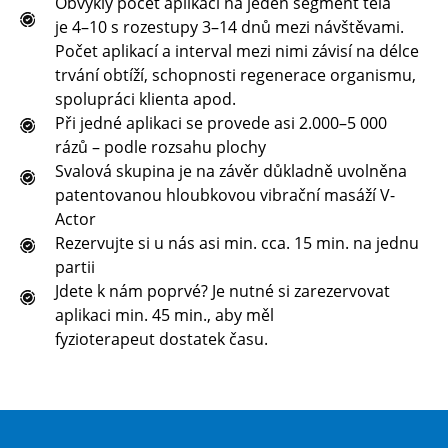
Obvyklý počet aplikací na jeden segment těla
je 4–10 s rozestupy 3–14 dnů mezi návštěvami.
Počet aplikací a interval mezi nimi závisí na délce
trvání obtíží, schopnosti regenerace organismu,
spolupráci klienta apod.
Při jedné aplikaci se provede asi 2.000–5 000
rázů – podle rozsahu plochy
Svalová skupina je na závěr důkladně uvolněna
patentovanou hloubkovou vibrační masáží V-
Actor
Rezervujte si u nás asi min. cca. 15 min. na jednu
partii
Jdete k nám poprvé? Je nutné si zarezervovat
aplikaci min. 45 min., aby měl
fyzioterapeut dostatek času.